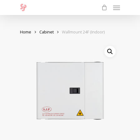
Menu
Skip
to
main
content
Home
Cabinet
Wallmount 24F (Indoor)