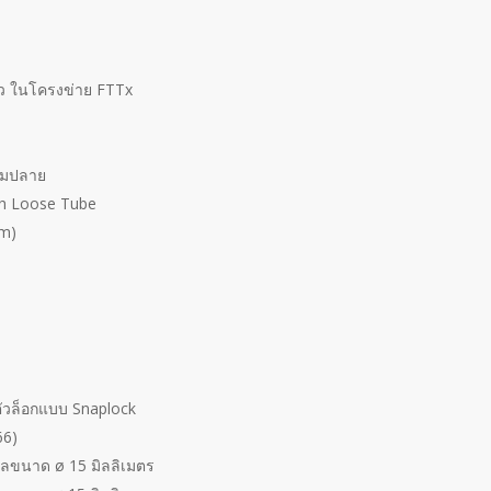
ก้ว ในโครงข่าย FTTx
่วมปลาย
gh Loose Tube
em)
ัวล็อกแบบ Snaplock
66)
ิลขนาด ø 15 มิลลิเมตร