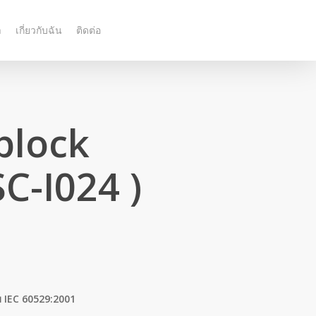
า
เกี่ยวกับฉัน
ติดต่อ
plock
C-I024 )
ม IEC 60529:2001