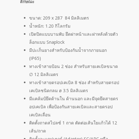
ลักษณะ
ขนาด: 209 x 287 84 มิลลิเมตร
น้ำหนัก: 1.20 กิโลกรัม
เปิดปิดแบบบานพับ ยึดฝาหน้าและฝาหลังด้วยตัว
ล็อกแบบ Snaplock
มีปะเก็นยางสำหรับป้องกันน้ำจากภายนอก
(IP65)
ทางเข้าสายป้อน 2 ช่อง สำหรับสายเคเบิลขนาด
∅ 12 มิลลิเมตร
ทางเข้าสายดรอปเคเบิล 8 ช่อง สำหรับสายดรอป
เคเบิลชนิดกลม ø 3.5 มิลลิเมตร
มีแคล้มป์ยึดด้านใน ด้านนอก และมีจุดยึดสายดร
อปเคเบิล เพื่อป้องกันสายเคเบิลและสายดรอป
เคเบิลเลื่อน
ติดตั้งถาดสไปลซ์ 1 ถาด ตัดต่อเส้นใยแก้วได้ 12
เส้น/ถาด
ติดตั้งอะแดปเตอร์ (Adaptor) SC/APC หรือ